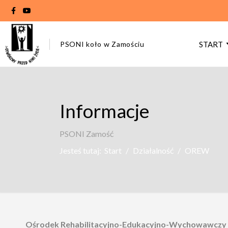
PSONI koło w Zamościu
START
Informacje
PSONI Zamość
Jesteś tutaj:
Start
Działalność
OREW
Ośrodek Rehabilitacyjno-Edukacyjno-Wychowawczy