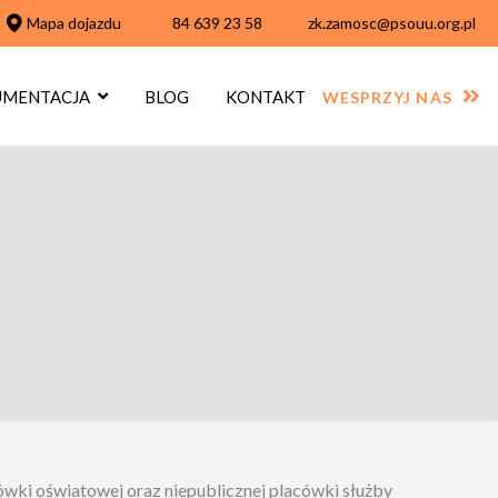
Mapa dojazdu
84 639 23 58
zk.zamosc@psouu.org.pl
MENTACJA
BLOG
KONTAKT
WESPRZYJ NAS
ówki oświatowej oraz niepublicznej placówki służby