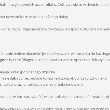
rehabilitacyjne swoich uczestników. Odbywa się to w dwóch zasad
yt uczestnika w ośrodku każdego dnia);
e konsultacje i zajęcia terapeutyczne, wielospecjalistyczne dla m
ch, założeniem placówki jest realizowanie w stosunku do każdego
agnostyczne
(diagnoza funkcjonalna) w celu oparcia na ich wyn
ualnego oraz społecznego dziecka
raz edukacyjne
, będące formą realizacji obowiązku szkolnego
zmysłów oraz ich zintegrowanego funkcjonowania
ołecznej, w tym sprawności w samoobsłudze, zaradności osobistej 
chowych
i wykonawczych a więc tych, które w sposób szczególny