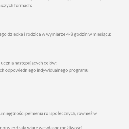
niczych formach:
ałego dziecka i rodzica w wymiarze 4-8 godzin w miesiącu;
 ucznia następujących celów:
ikach odpowiedniego indywidualnego programu
umiejętności pełnienia ról społecznych, również w
 potwierdzają wiarę we własne możliwości