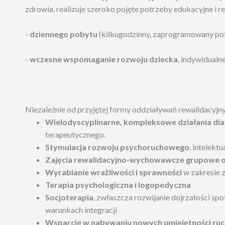
zdrowia, realizuje szeroko pojęte potrzeby edukacyjne i 
-
dziennego pobytu
(kilkugodzinny, zaprogramowany pob
-
wczesne wspomaganie rozwoju dziecka
, indywidualn
Niezależnie od przyjętej formy oddziaływań rewalidacyjny
Wielodyscyplinarne, kompleksowe działania di
terapeutycznego.
Stymulacja rozwoju psychoruchowego
, intelekt
Zajęcia rewalidacyjno-wychowawcze grupowe o
Wyrabianie wrażliwości i sprawności
w zakresie 
Terapia psychologiczna i logopedyczna
Socjoterapia
, zwłaszcza rozwijanie dojrzałości sp
warunkach integracji
Wsparcie w nabywaniu nowych umiejętności ru