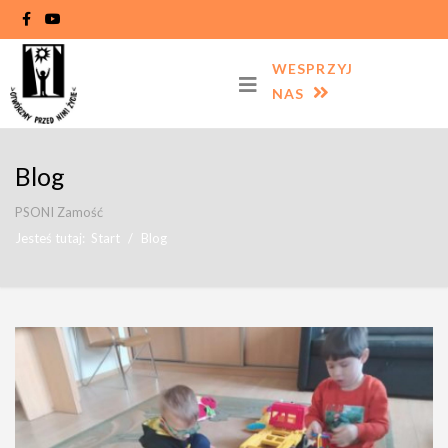
WESPRZYJ
NAS
Blog
PSONI Zamość
Jesteś tutaj:
Start
Blog